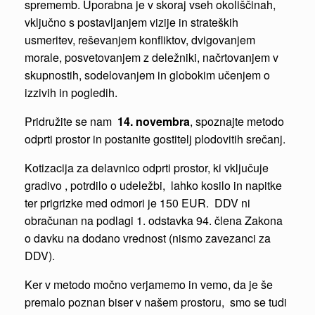
sprememb. Uporabna je v skoraj vseh okoliščinah,
vključno s postavljanjem vizije in strateških
usmeritev, reševanjem konfliktov, dvigovanjem
morale, posvetovanjem z deležniki, načrtovanjem v
skupnostih, sodelovanjem in globokim učenjem o
izzivih in pogledih.
Pridružite se nam
14. novembra
, spoznajte metodo
odprti prostor in postanite gostitelj plodovitih srečanj.
Kotizacija za delavnico odprti prostor, ki vključuje
gradivo , potrdilo o udeležbi, lahko kosilo in napitke
ter prigrizke med odmori je 150 EUR. DDV ni
obračunan na podlagi 1. odstavka 94. člena Zakona
o davku na dodano vrednost (nismo zavezanci za
DDV).
Ker v metodo močno verjamemo in vemo, da je še
premalo poznan biser v našem prostoru, smo se tudi