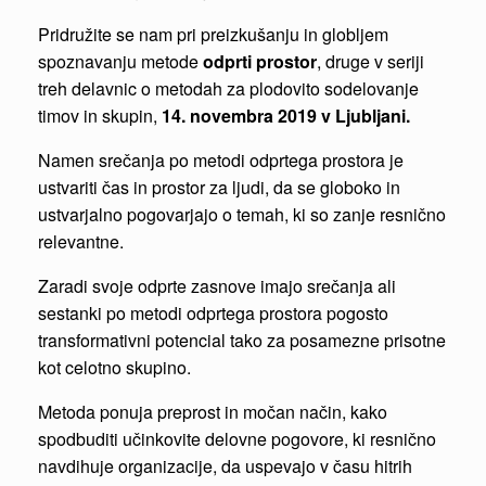
Pridružite se nam pri preizkušanju in globljem
spoznavanju metode
odprti prostor
, druge v seriji
treh delavnic o metodah za plodovito sodelovanje
timov in skupin,
14. novembra 2019 v Ljubljani.
Namen srečanja po metodi odprtega prostora je
ustvariti čas in prostor za ljudi, da se globoko in
ustvarjalno pogovarjajo o temah, ki so zanje resnično
relevantne.
Zaradi svoje odprte zasnove imajo srečanja ali
sestanki po metodi odprtega prostora pogosto
transformativni potencial tako za posamezne prisotne
kot celotno skupino.
Metoda ponuja preprost in močan način, kako
spodbuditi učinkovite delovne pogovore, ki resnično
navdihuje organizacije, da uspevajo v času hitrih