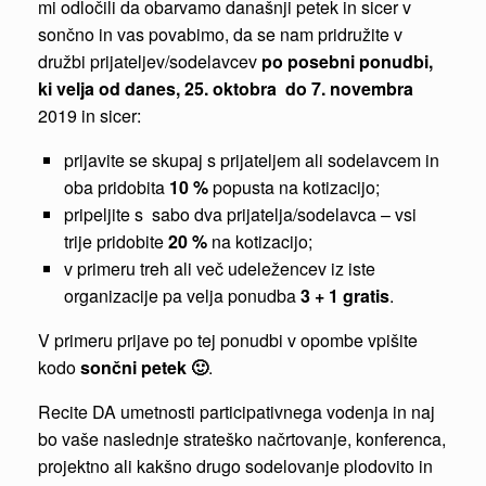
mi odločili da obarvamo današnji petek in sicer v
sončno in vas povabimo, da se nam pridružite v
družbi prijateljev/sodelavcev
po posebni ponudbi,
ki velja od danes, 25. oktobra do 7. novembra
2019 in sicer:
prijavite se skupaj s prijateljem ali sodelavcem in
oba pridobita
10 %
popusta na kotizacijo;
pripeljite s sabo dva prijatelja/sodelavca – vsi
trije pridobite
20 %
na kotizacijo;
v primeru treh ali več udeležencev iz iste
organizacije pa velja ponudba
3 + 1 gratis
.
V primeru prijave po tej ponudbi v opombe vpišite
kodo
sončni petek 🙂
.
Recite DA umetnosti participativnega vodenja in naj
bo vaše naslednje strateško načrtovanje, konferenca,
projektno ali kakšno drugo sodelovanje plodovito in