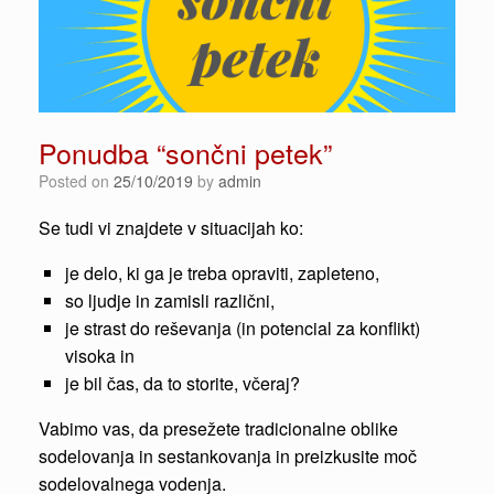
Ponudba “sončni petek”
Posted on
25/10/2019
by
admin
Se tudi vi znajdete v situacijah ko:
je delo, ki ga je treba opraviti, zapleteno,
so ljudje in zamisli različni,
je strast do reševanja (in potencial za konflikt)
visoka in
je bil čas, da to storite, včeraj?
Vabimo vas, da presežete tradicionalne oblike
sodelovanja in sestankovanja in preizkusite moč
sodelovalnega vodenja.