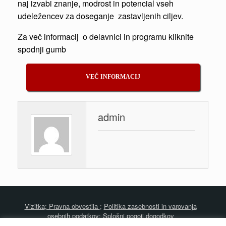
naj izvabi znanje, modrost in potencial vseh
udeležencev za doseganje zastavljenih ciljev.
Za več informacij o delavnici in programu kliknite
spodnji gumb
VEČ INFORMACIJ
admin
Vizitka
; Pravna obvestila
;
Politika zasebnosti in varovanja
osebnih podatkov
;
Splošni pogoji dogodkov